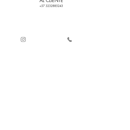
AL CLIENTE
+57 3232885243
ENVÍO GRATIS EN
CERTIFICADO DE
PEDIDOS CON
CALIDAD
+2 PRODUCTOS
PAGO SEGURO Y
(VER CONDICIONES
CONTRAREMBOLSO
DE USO)
© 2026 by Ingenio Moda ®. diBallet ®.
Envíos
a todo el mundo.