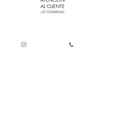
ATENCIÓN
AL CLIENTE
+57 3232885243
ENVÍO GRATIS EN
CERTIFICADO DE
PEDIDOS CON
CALIDAD
+2 PRODUCTOS
PAGO SEGURO Y
(VER CONDICIONES
CONTRAREMBOLSO
DE USO)
© 2026 by Ingenio Moda ®. diBallet ®.
Envíos
a todo el mundo.