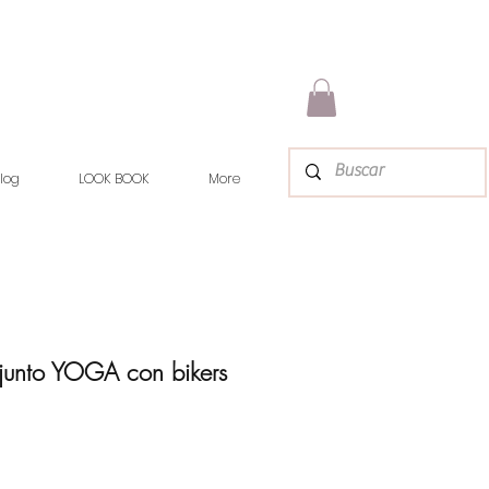
log
LOOK BOOK
More
junto YOGA con bikers
io