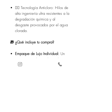
🏊‍♂️ Tecnología Anticloro: Hilos de
alta ingeniería ultra resistentes a la
degradación química y al
desgaste provocados por el agua
clorada.
🎁 ¿Qué incluye tu compra?
Empaque de Lujo Individual:
Un
empaque exclusivo diseñado con
los estándares de la marca para
proteger la estructura molecular del
textil y conservar intactas las
propiedades de las microcápsulas
cosméticas.
Guía Oficial de Uso y Cuidados:
Instrucciones detalladas de lavado
y mantenimiento para maximizar la