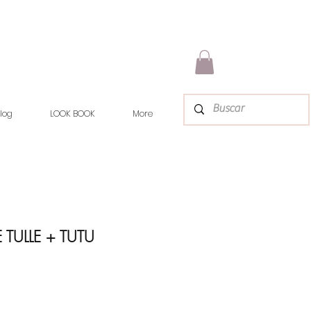
log
LOOK BOOK
More
E TULLE + TUTU
io