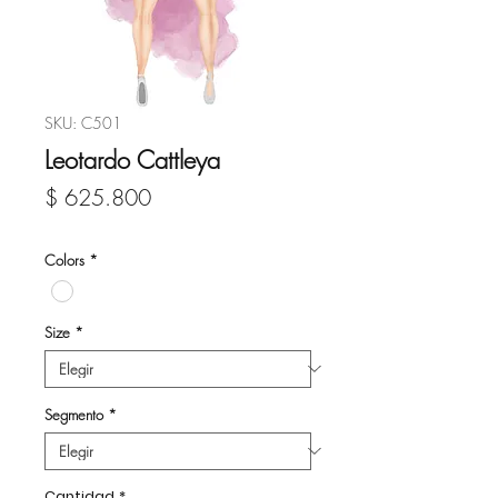
SKU: C501
Leotardo Cattleya
Precio
$ 625.800
Colors
*
Size
*
Segmento
*
Cantidad
*