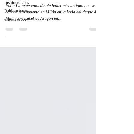
Institucionales
Italia La representación de ballet más antigua que se
Publicaciones
conoce se representó en Milán en la boda del duque de
Milán con Isabel de Aragón en...
diBalletUSA