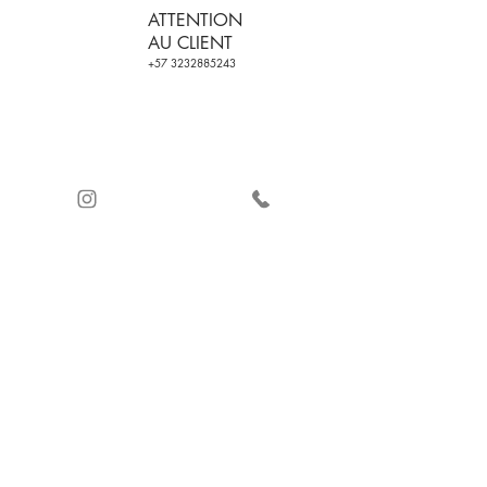
ATTENTION
AU CLIENT
+57 3232885243
LIVRAISON
CERTIFICATION DE
GRATUITE SUR LES
LA QUALITÉ
COMMANDES
PAIEMENT SÉCURISÉ
AVEC
ET REMBOURSEMENT
+2 PRODUCTS
(VOIR CONDITIONS
D'UTILISATION)
© 2021 par Ingenio Moda ®. diBallet ®.