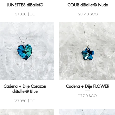
LUNETTES diBallet®
COUR diBallet® Nude
Aperçu rapide
Aperçu rapide
Prix
Prix
137 080 $CO
128 140 $CO
Cadena + Dije Corazón
Cadena + Dije FLOWER
Aperçu rapide
Aperçu rapide
diBallet® Blue
Prix
117 710 $CO
Prix
137 080 $CO