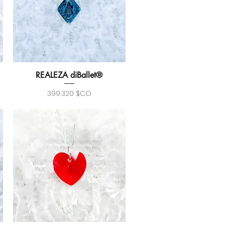
REALEZA diBallet®
Aperçu rapide
Prix
399 320 $CO