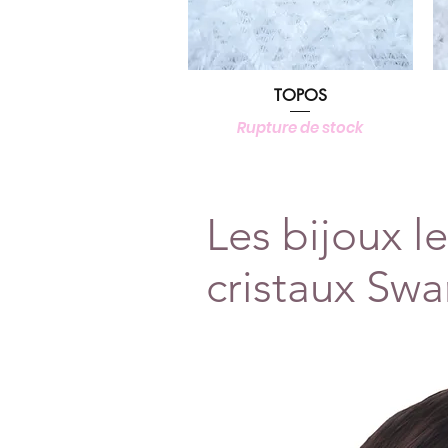
TOPOS
Aperçu rapide
Rupture de stock
Les bijoux l
cristaux Sw