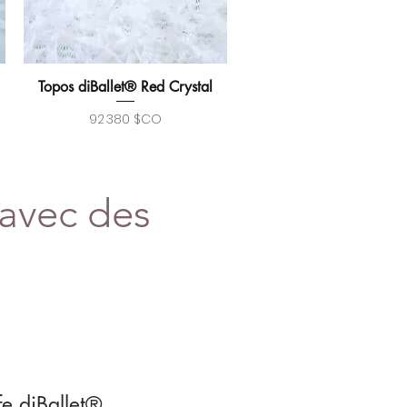
Topos diBallet® Red Crystal
Aperçu rapide
Prix
92 380 $CO
 avec des
fe diBallet®