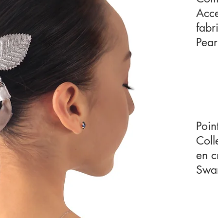
Acce
fabr
Pear
Poin
Coll
en c
Swa