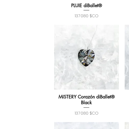
PLUIE diBallet®
Aperçu rapide
Prix
137 080 $CO
MISTERY Corazón diBallet®
Aperçu rapide
Black
Prix
137 080 $CO