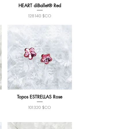
HEART diBallet® Red
Aperçu rapide
Prix
128 140 $CO
Topos ESTRELLAS Rose
Aperçu rapide
Prix
101 320 $CO