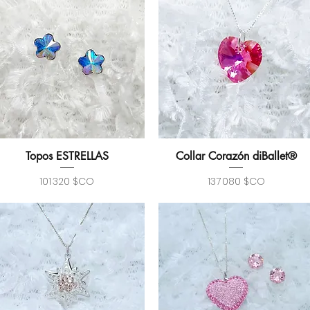
Topos ESTRELLAS
Collar Corazón diBallet®
Aperçu rapide
Aperçu rapide
Prix
Prix
101 320 $CO
137 080 $CO