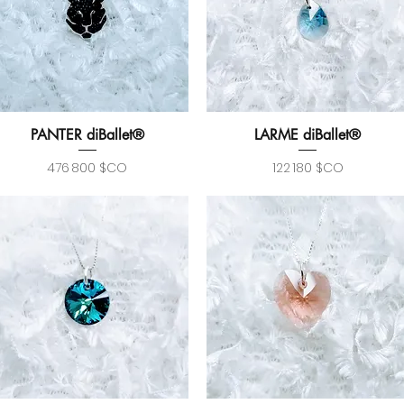
PANTER diBallet®
LARME diBallet®
Aperçu rapide
Aperçu rapide
Prix
Prix
476 800 $CO
122 180 $CO