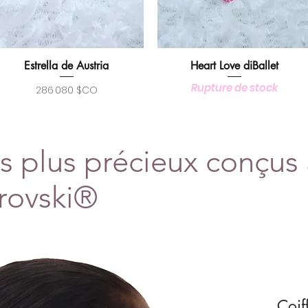
Estrella de Austria
Heart Love diBallet
Aperçu rapide
Aperçu rapide
Rupture de stock
Prix
286 080 $CO
es plus précieux conçus
arovski®
Coif