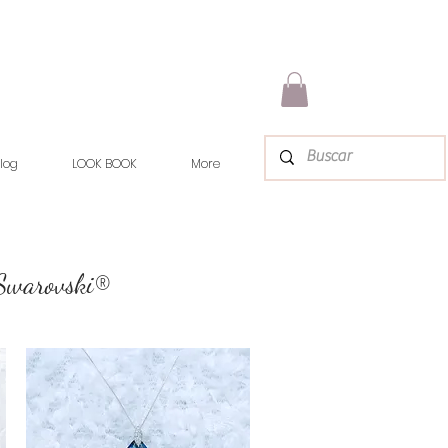
log
LOOK BOOK
More
 Swarovski®