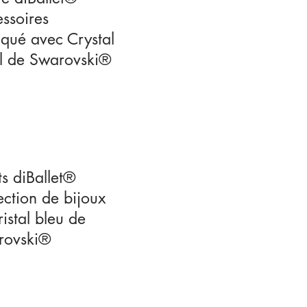
ssoires
iqué avec Crystal
l de Swarovski®
ts diBallet®
ection de bijoux
ristal bleu de
rovski®