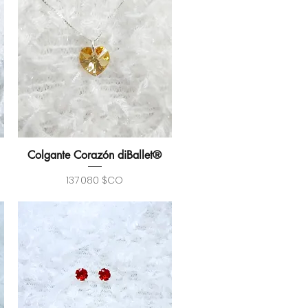
Colgante Corazón diBallet®
Aperçu rapide
Prix
137 080 $CO