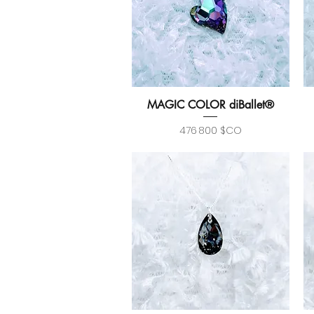
MAGIC COLOR diBallet®
Aperçu rapide
Prix
476 800 $CO