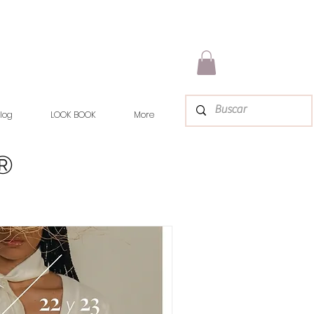
log
LOOK BOOK
More
t®