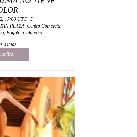
 ALMA NO TIENE
OLOR
22, 17:00 UTC−5
ITAN PLAZA, Centro Comercial
ivá, Bogotá, Colombia
s d'infos
etalles