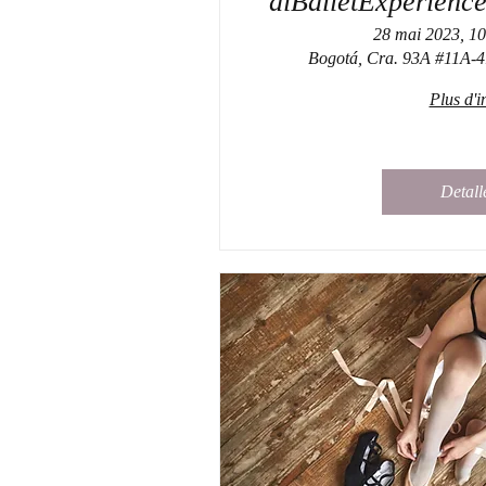
diBalletExperienc
28 mai 2023, 10
Bogotá, Cra. 93A #11A-4
Plus d'i
Detall