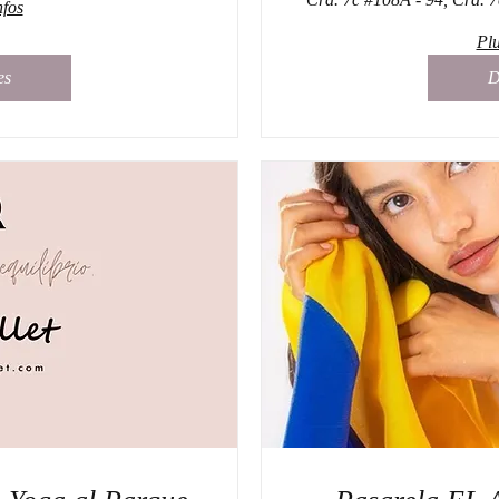
nfos
Plu
es
D