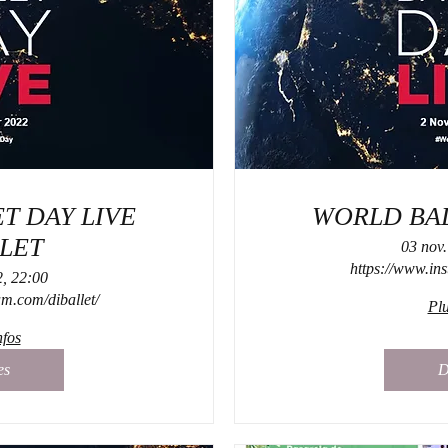
T DAY LIVE
WORLD BAL
LET
03 nov.
https://www.ins
2, 22:00
am.com/diballet/
Plu
nfos
es
D