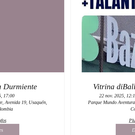
la Durmiente
Vitrina diBal
5, 17:00
22 nov. 2025, 12:1
re, Avenida 19, Usaquén,
Parque Mundo Aventura,
lombia
C
nfos
Plu
es
D