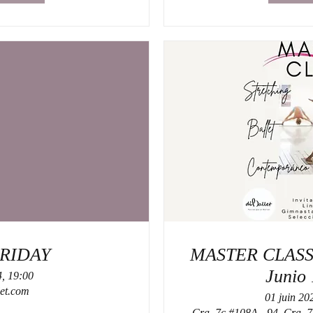
RIDAY
MASTER CLASS diBalletExperien
Junio 
4, 19:00
et.com
01 juin 20
Cra. 7c #108A - 94, Cra. 