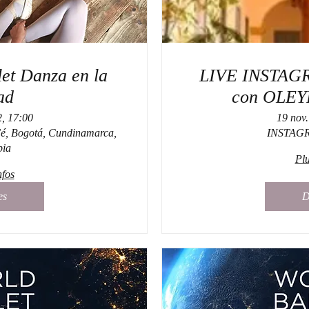
let Danza en la
LIVE INSTAG
ad
con OLE
2, 17:00
19 nov.
Fé, Bogotá, Cundinamarca,
INSTAGR
ia
Plu
nfos
es
D