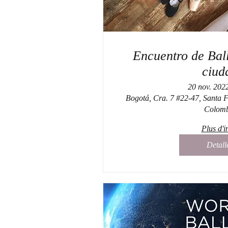
Encuentro de Bal
ciud
20 nov. 202
Bogotá, Cra. 7 #22-47, Santa 
Colomb
Plus d'i
Detall