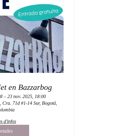
let en Bazzarbog
8 – 23 nov. 2025, 18:00
 Cra. 71d #1-14 Sur, Bogotá,
olombia
s d'infos
etalles