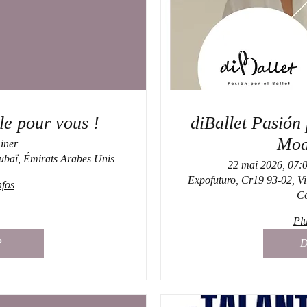
le pour vous !
diBallet Pasión por 
Mod
iner
ubaï, Émirats Arabes Unis
22 mai 2026, 07:0
Expofuturo, Cr19 93-02, Vil
nfos
C
Plu
P
D