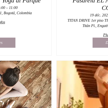
e Yoga al Parque
Pasarela EL
C
:00 – 11:00
1, Bogotá, Colombia
19 déc. 20
TITAN DRIVE 1er piso T
nfos
Titán Pl., Engat
Plu
es
D