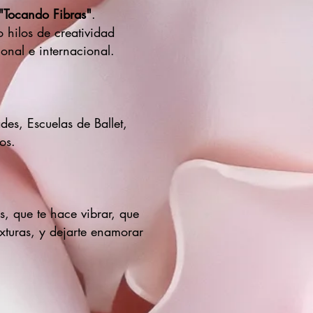
"Tocando Fibras"
.
o hilos de creatividad
onal e internacional.
es, Escuelas de Ballet,
os.
s, que te hace vibrar, que
exturas, y dejarte enamorar