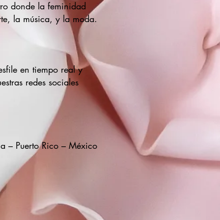
tro donde la feminidad
rte, la música, y la moda.
sfile en tiempo real y
estras redes sociales
ca – Puerto Rico – México