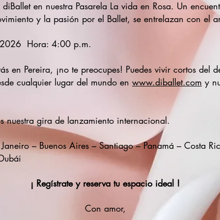
diBallet en nuestra Pasarela La vida en Rosa. Un encuen
ovimiento y la pasión por el Ballet, se entrelazan con el a
 2026 Hora: 4:00 p.m.
ás en Pereira, ¡no te preocupes! Puedes vivir cortos del de
desde cualquier lugar del mundo en
www.diballet.com
y nu
s nuestra gira de lanzamiento internacional.
 Janeiro – Buenos Aires – Santiago – Panamá
– Costa Ri
Dubái
¡ Regístrate y reserva tu espacio ideal !
Con amor,