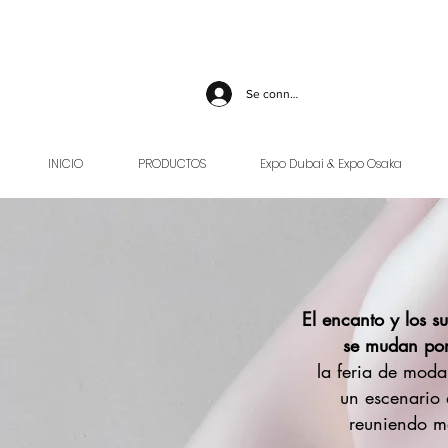
Se connecter
INICIO
PRODUCTOS
Expo Dubai & Expo Osaka
El encanto y los su
se mudan po
la feria de moda
un escenario 
reuniendo m