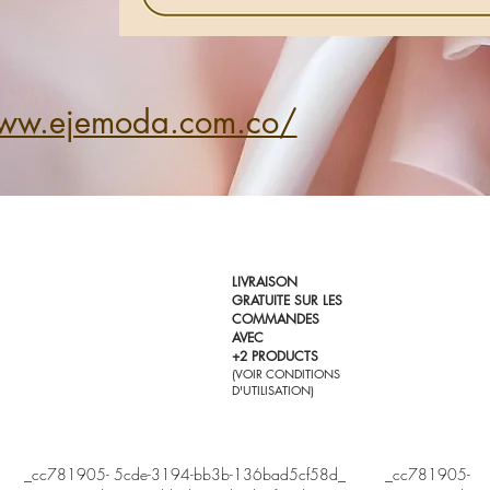
www.ejemoda.com.co/
LIVRAISON
GRATUITE SUR LES
COMMANDES
AVEC
+2 PRODUCTS
(VOIR CONDITIONS
D'UTILISATION)
t ®. _cc781905- 5cde-3194-bb3b-136bad5cf58d_ _cc781905-