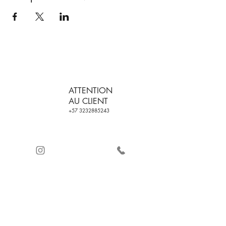
ATTENTION
AU CLIENT
+57 3232885243
LIVRAISON
CERTIFICATION DE
GRATUITE SUR LES
LA QUALITÉ
COMMANDES
PAIEMENT SÉCURISÉ
AVEC
ET REMBOURSEMENT