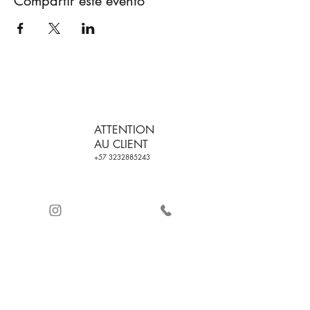
Compartir este evento
ATTENTION
AU CLIENT
+57 3232885243
LIVRAISON
CERTIFICATION DE
GRATUITE SUR LES
LA QUALITÉ
COMMANDES
PAIEMENT SÉCURISÉ
AVEC
ET REMBOURSEMENT