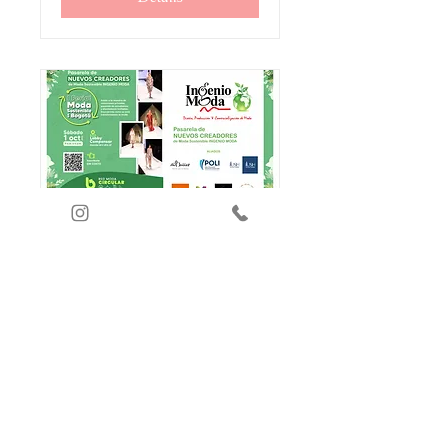
Pasarela diBallet® I
Feria de la Moda
Sostenible en Bogotá
Sat, Oct 01
More info
Details