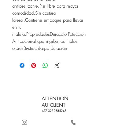
antideslizante.Pie libre para mayor 
comodidad.Sin costura 
lateral.Contiene empaque para llevar 
en tu 
maleta.PropiedadesDuracolorPotección  
Antibacterial que ingibe los malos 
oloresBi-strechLarga duración
ATTENTION
AU CLIENT
+57 3232885243