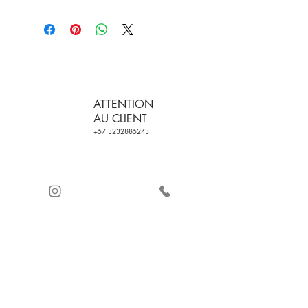
ATTENTION
AU CLIENT
+57 3232885243
LIVRAISON
CERTIFICATION DE
GRATUITE SUR LES
LA QUALITÉ
COMMANDES
PAIEMENT SÉCURISÉ
AVEC
ET REMBOURSEMENT
+2 PRODUCTS
(VOIR CONDITIONS