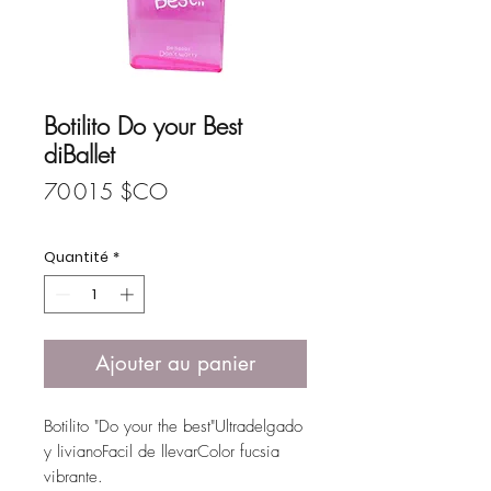
Botilito Do your Best
diBallet
Prix
70 015 $CO
Quantité
*
Ajouter au panier
Botilito "Do your the best"Ultradelgado 
y livianoFacil de llevarColor fucsia 
vibrante.