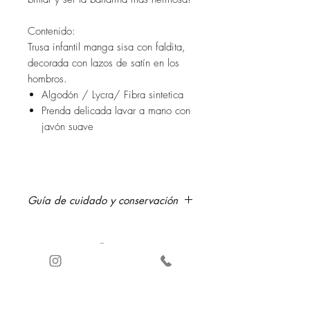
Contenido:
Trusa infantil manga sisa con faldita,
decorada con lazos de satín en los
hombros.
Algodón / Lycra/ Fibra sintetica
Prenda delicada lavar a mano con
javón suave
Guía de cuidado y conservación
Lave a mano cuidadosamente con
jabón suave, secar a la sombra.