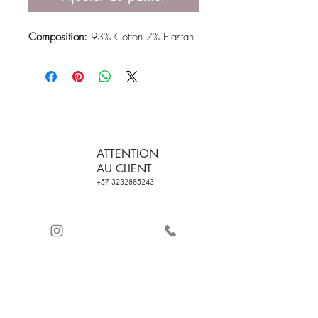
Composition:
93% Cotton 7% Elastan
ATTENTION
AU CLIENT
+57 3232885243
LIVRAISON
CERTIFICATION DE
GRATUITE SUR LES
LA QUALITÉ