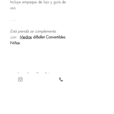
Incluye empaque de lujo y guía de
uso.
. . .
Esta prenda se complementa
con:
Medias
diBallet Convertibles
Niñas
CUSTOMER
SUPPORT
+57 3232885243