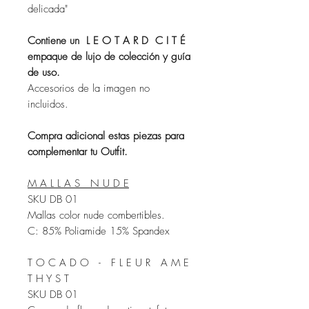
delicada"
Contiene un L E O T A R D C I T É
empaque de lujo de colección y guía
de uso.
Accesorios de la imagen no
incluidos.
Compra adicional estas piezas para
complementar tu Outfit.
M A L L A S N U D E
SKU DB 01
Mallas color nude combertibles.
C: 85% Poliamide 15% Spandex
T O C A D O - F L E U R A M E
T H Y S T
SKU DB 01