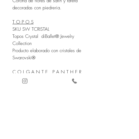
Corona de flores de satin y tafeta
decoradas con piedreria.
T O P O S
SKU SW TCRISTAL
Topos Crystal diBallet® Jewelry
Collection
Producto elaborado con cristales de
Swarovski®
C O L G A N T E P A N T H E R
SKU SW CBRIOLETTE 01
Colgante Crystal Jet metallic Silver de-
Art diBallet® Jewelry Collection c
Producto elaborado con cristales de
Swarovski®