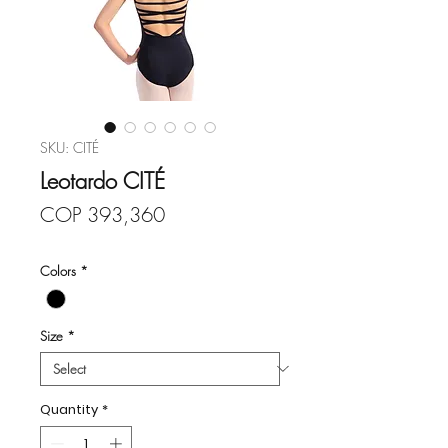
SKU: CITÉ
Leotardo CITÉ
Price
COP 393,360
Colors
*
Size
*
Quantity
*