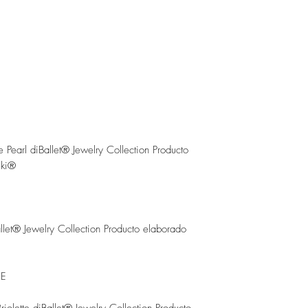
 Pearl diBallet® Jewelry Collection Producto
ski®
let® Jewelry Collection Producto elaborado
 E
olette diBallet® Jewelry Collection Producto