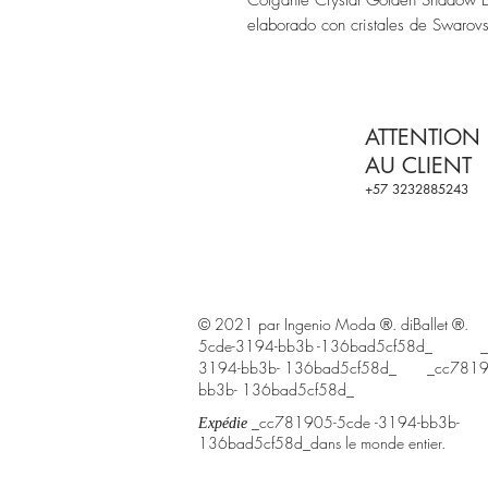
elaborado con cristales de Swarov
ATTENTION
AU CLIENT
+57 3232885243
© 2021 par Ingenio Moda ®. diBalle
5cde-3194-bb3b -136bad5cf58d_ _c
3194-bb3b- 136bad5cf58d_ _cc7819
bb3b- 136bad5cf58d_
_cc781905-5cde
-3194-bb3b-
Expédie
136bad5cf58d_dans le monde entier.