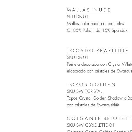
M A L L A S N U D E
SKU DB 01
Mallas color nude combertibles.
C: 85% Poliamide 15% Spandex
T O C A D O - P E A R L L I N E
SKU DB 01
Peineta decorada con Crystal White
elaborado con cristales de Swarov
T O P O S G O L D E N
SKU SW TCRISTAL
Topos Crystal Golden Shadow diBal
con cristales de Swarovski®
C O L G A N T E B R I O L E T T
SKU SW CBRIOLETTE 01
Colgante Crystal Golden Shadow Bri