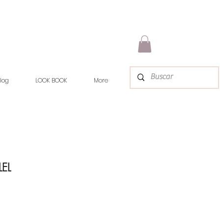
log
LOOK BOOK
More
LEL
rix