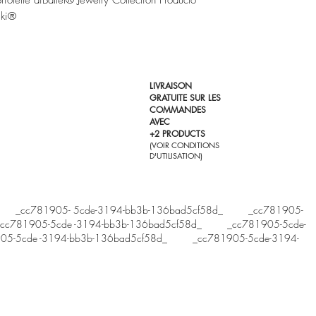
ski®
LIVRAISON
GRATUITE SUR LES
COMMANDES
AVEC
+2 PRODUCTS
(VOIR CONDITIONS
D'UTILISATION)
t ®. _cc781905- 5cde-3194-bb3b-136bad5cf58d_ _cc781905-
c781905-5cde -3194-bb3b-136bad5cf58d_ _cc781905-5cde-
05-5cde -3194-bb3b-136bad5cf58d_ _cc781905-5cde-3194-