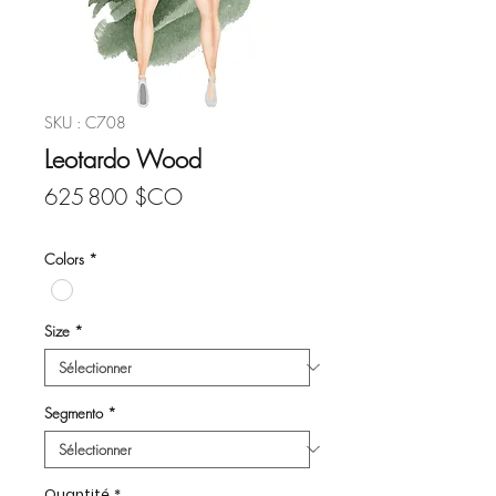
SKU : C708
Leotardo Wood
Prix
625 800 $CO
Colors
*
Size
*
Segmento
*
Quantité
*