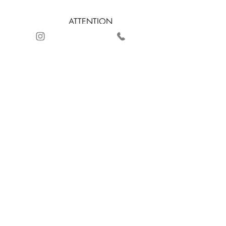
ATTENTION
AU CLIENT
+57 3232885243
LIVRAISON
CERTIFICATION DE
GRATUITE SUR LES
LA QUALITÉ
COMMANDES
PAIEMENT SÉCURISÉ
AVEC
ET REMBOURSEMENT
+2 PRODUCTS
(VOIR CONDITIONS
D'UTILISATION)