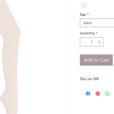
Size
*
Select
Quantity
*
Add to Cart
Día sin IVA