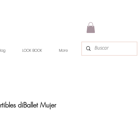
log
LOOK BOOK
More
ibles diBallet Mujer
ice