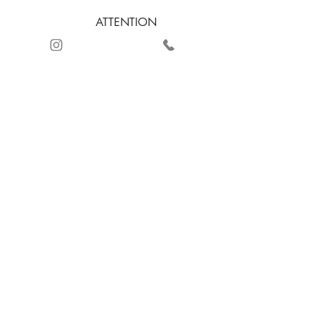
ATTENTION
AU CLIENT
+57 3232885243
LIVRAISON
CERTIFICATION DE
GRATUITE SUR LES
LA QUALITÉ
COMMANDES
PAIEMENT SÉCURISÉ
AVEC
ET REMBOURSEMENT
+2 PRODUCTS
(VOIR CONDITIONS
D'UTILISATION)