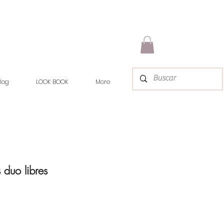
log
LOOK BOOK
More
 duo libres
rix