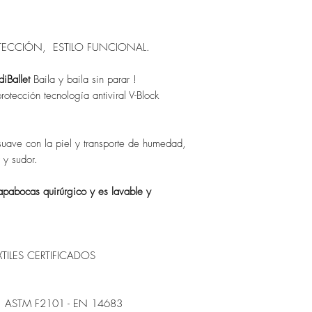
TECCIÓN, ESTILO FUNCIONAL.
iBallet
Baila y baila sin parar !
rotección tecnología antiviral V-Block
y suave con la piel y transporte de humedad,
 y sudor.
apabocas quirúrgico y es lavable y
TILES CERTIFICADOS
iana. ASTM F2101 - EN 14683