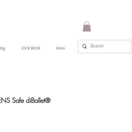
log
LOOK BOOK
More
NS Safe diBallet®
ice