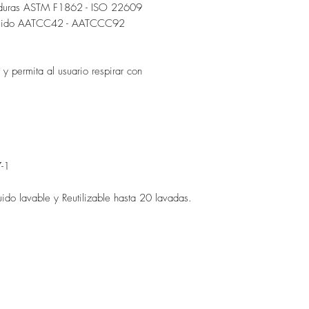
icaduras ASTM F1862 - ISO 22609
tufluido AATCC42 - AATCCC92
y permita al usuario respirar con
-1
luido lavable y Reutilizable hasta 20 lavadas.