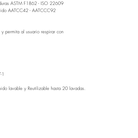
icaduras ASTM F1862 - ISO 22609
tufluido AATCC42 - AATCCC92
y permita al usuario respirar con
-1
luido lavable y Reutilizable hasta 20 lavadas.