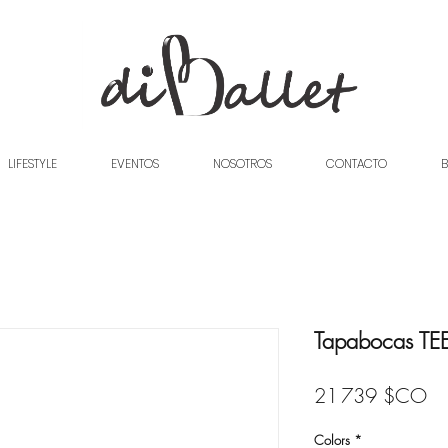
LIFESTYLE
EVENTOS
NOSOTROS
CONTACTO
B
Tapabocas TEE
Pri
21 739 $CO
Colors
*