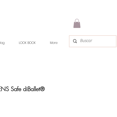
log
LOOK BOOK
More
NS Safe diBallet®
x