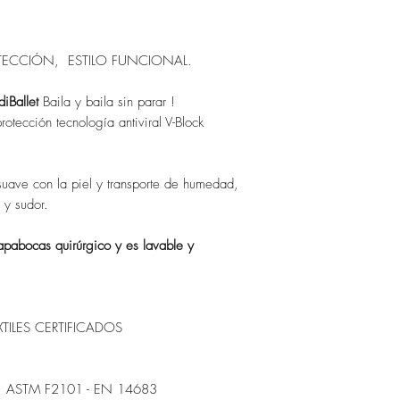
TECCIÓN, ESTILO FUNCIONAL.
iBallet
Baila y baila sin parar !
rotección tecnología antiviral V-Block
y suave con la piel y transporte de humedad,
 y sudor.
apabocas quirúrgico y es lavable y
TILES CERTIFICADOS
iana. ASTM F2101 - EN 14683