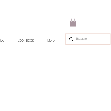
log
LOOK BOOK
More
rix