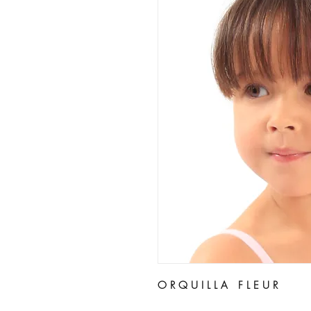
O R Q U I L L A F L E U R