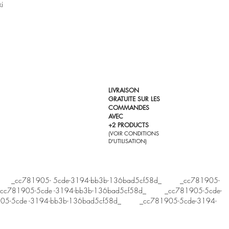
ki
LIVRAISON
GRATUITE SUR LES
COMMANDES
AVEC
+2 PRODUCTS
(VOIR CONDITIONS
D'UTILISATION)
t ®. _cc781905- 5cde-3194-bb3b-136bad5cf58d_ _cc781905-
c781905-5cde -3194-bb3b-136bad5cf58d_ _cc781905-5cde-
05-5cde -3194-bb3b-136bad5cf58d_ _cc781905-5cde-3194-