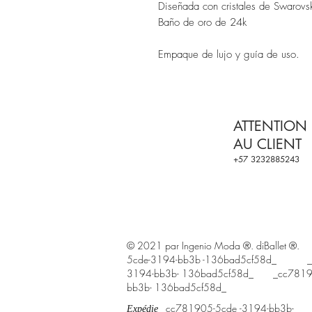
Diseñada con cristales de Swarovs
Baño de oro de 24k
Empaque de lujo y guía de uso.
ATTENTION
AU CLIENT
+57 3232885243
© 2021 par Ingenio Moda ®. diBalle
5cde-3194-bb3b -136bad5cf58d_ _c
3194-bb3b- 136bad5cf58d_ _cc7819
bb3b- 136bad5cf58d_
_cc781905-5cde
-3194-bb3b-
Expédie